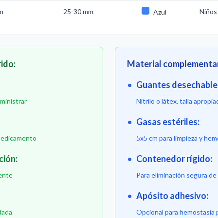
m
25-30 mm
Niños
Azul
ido:
Material complementar
•
Guantes desechable
ministrar
Nitrilo o látex, talla apropia
•
Gasas estériles:
 medicamento
5x5 cm para limpieza y hem
ción:
•
Contenedor rígido:
ente
Para eliminación segura d
•
Apósito adhesivo:
dada
Opcional para hemostasia 