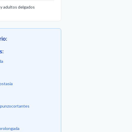
 y adultos delgados
io:
s:
da
ostasia
e punzocortantes
prolongada