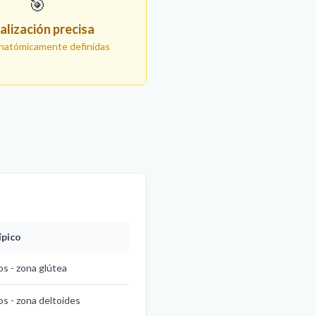
🎯
alización precisa
natómicamente definidas
ípico
s - zona glútea
s - zona deltoides