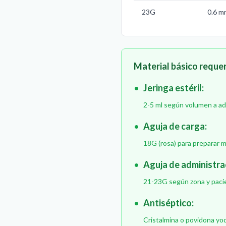
23G
0.6 m
Material básico requer
•
Jeringa estéril:
2-5 ml según volumen a ad
•
Aguja de carga:
18G (rosa) para preparar
•
Aguja de administra
21-23G según zona y paci
•
Antiséptico:
Cristalmina o povidona yo