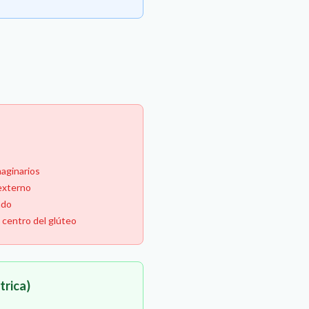
maginarios
 externo
ado
l centro del glúteo
trica)