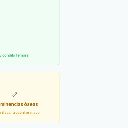
y cóndilo femoral
🦴
minencias óseas
 ilíaca, trocánter mayor