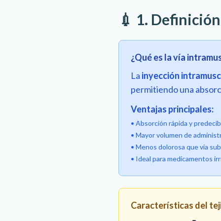
💉 1. Definición
¿Qué es la vía intramu
La
inyección intramusc
permitiendo una absorci
Ventajas principales:
• Absorción rápida y predecib
• Mayor volumen de administr
• Menos dolorosa que vía su
• Ideal para medicamentos irr
Características del te