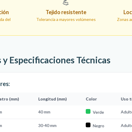
💪
ción
Tejido resistente
Loc
da del
Tolerancia a mayores volúmenes
Zonas a
s y Especificaciones Técnicas
res:
etro (mm)
Longitud (mm)
Color
Uso t
m
40 mm
Adulto
Verde
m
30-40 mm
Adulto
Negro