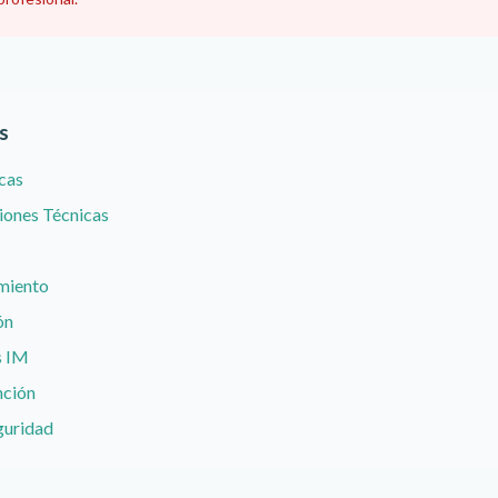
s
icas
ciones Técnicas
imiento
ón
s IM
nción
guridad