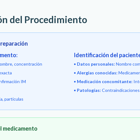
ión del Procedimiento
 preparación
amento:
Identificación del pacient
ombre, concentración
•
Datos personales:
Nombre comp
exacta
•
Alergias conocidas:
Medicament
firmación IM
•
Medicación concomitante:
Int
•
Patologías:
Contraindicaciones 
a, partículas
el medicamento