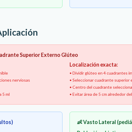
Aplicación
adrante Superior Externo Glúteo
Localización exacta:
nible
• Dividir glúteo en 4 cuadrantes i
ciones nerviosas
• Seleccionar cuadrante superior
• Centro del cuadrante seleccion
a 5 ml
• Evitar área de 5 cm alrededor de
ultos)
👶 Vasto Lateral (pediá