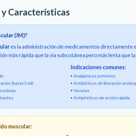
 y Características
scular (IM)?
ular
es la administración de medicamentos directamente en
ón más rápida que la vía subcutánea pero más lenta que la
Indicaciones comunes:
le
• Analgésicos potentes
ación (hasta 5 ml)
• Antibióticos de liberación prolo
bcutánea
• Vacunas
itantes
• Antipiréticos de acción rápida
jido muscular: