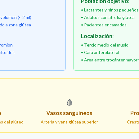
Población objetivo:
• Lactantes y niños pequeños
olumen (< 2 ml)
• Adultos con atrofia glútea
do a zona glútea
• Pacientes encamados
Localización:
cromion
• Tercio medio del muslo
eltoides
• Cara anterolateral
• Área entre trocánter mayor 
🩸
o
Vasos sanguíneos
Pro
es del glúteo
Arteria y vena glútea superior
Cresta