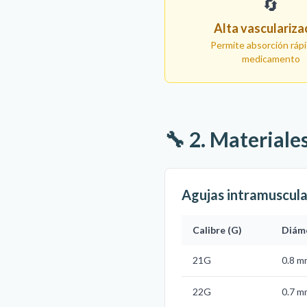
🔄
Alta vasculariza
Permite absorción rápi
medicamento
🔧 2. Materiale
Agujas intramuscula
Calibre (G)
Diám
21G
0.8 m
22G
0.7 m