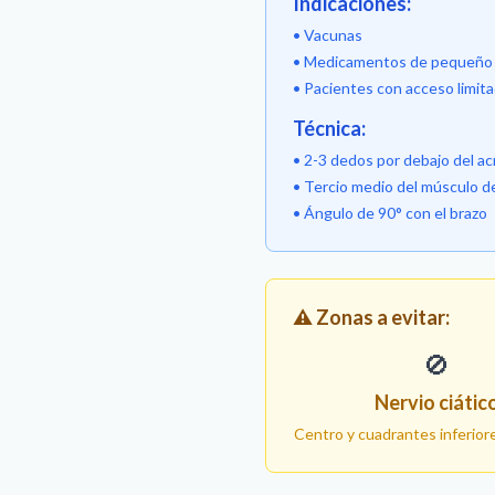
Indicaciones:
• Vacunas
• Medicamentos de pequeño v
• Pacientes con acceso limita
Técnica:
• 2-3 dedos por debajo del a
• Tercio medio del músculo d
• Ángulo de 90° con el brazo
⚠️ Zonas a evitar:
🚫
Nervio ciátic
Centro y cuadrantes inferior