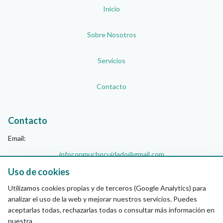
Inicio
Sobre Nosotros
Servicios
Contacto
Contacto
Email:
infoconmuchocuidado@gmail.com
Teléfono:
Uso de cookies
+34 744 61 59 78
Utilizamos cookies propias y de terceros (Google Analytics) para
analizar el uso de la web y mejorar nuestros servicios. Puedes
aceptarlas todas, rechazarlas todas o consultar más información en
Síguenos
nuestra