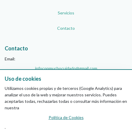
Servicios
Contacto
Contacto
Email:
infoconmuchocuidado@gmail.com
Teléfono:
Uso de cookies
+34 744 61 59 78
Utilizamos cookies propias y de terceros (Google Analytics) para
analizar el uso de la web y mejorar nuestros servicios. Puedes
aceptarlas todas, rechazarlas todas o consultar más información en
Síguenos
nuestra
Política de Cookies
.